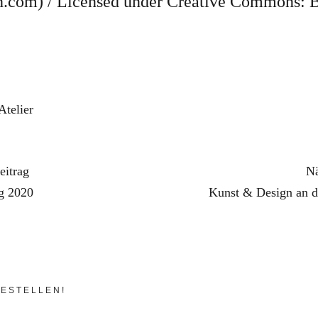
.com) / Licensed under Creative Commons: B
Atelier
eitrag
Nä
ng 2020
Kunst & Design an d
ESTELLEN!