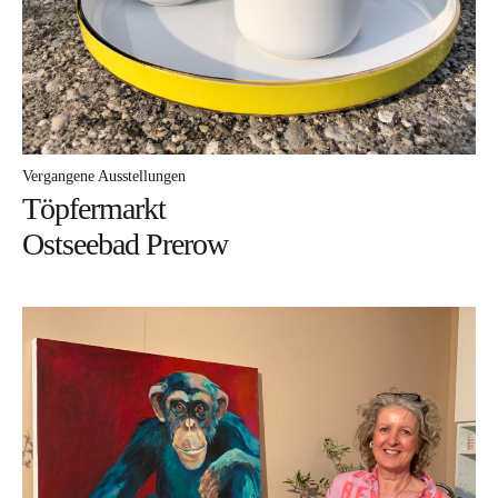
Workshop für den besonderen Anlass
Ausstellungen
Ausstellungs- und Markttermine 2026
Vergangene Ausstellungen
Vergangene Ausstellungen
Aktuelles
Töpfermarkt
Ostseebad Prerow
Im Atelier
Sabine Weissbrich
Wollen Sie sehen, wie
Porzellan hergestellt wird?
Aperol Spritz in Weissbrich Porzellan