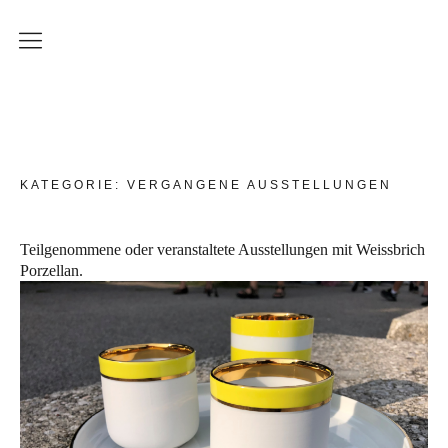
Produkte
Weissbrich Porzellan
Serie Ringbecher
Serie Sinnliche Berührung
KATEGORIE:
VERGANGENE AUSSTELLUNGEN
Serie Wiener Melange
Teilgenommene oder veranstaltete Ausstellungen mit Weissbrich
Dekoration
Porzellan.
Küchenserie
Workshops
Aktuelle Kurstermine
Erwachsenenkurs