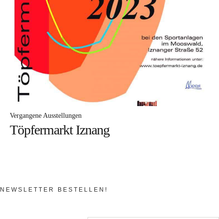
Workshop für den besonderen Anlass
Ausstellungen
Ausstellungs- und Markttermine 2026
Vergangene Ausstellungen
Aktuelles
Im Atelier
Vergangene Ausstellungen
Töpfermarkt Iznang
Sabine Weissbrich
Wollen Sie sehen, wie
Porzellan hergestellt wird?
Aperol Spritz in Weissbrich Porzellan
NEWSLETTER BESTELLEN!