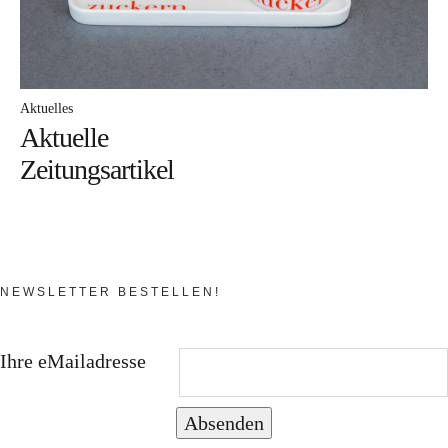
Workshop für den besonderen Anlass
Ausstellungen
Ausstellungs- und Markttermine 2026
Aktuelles
Aktuelle
Vergangene Ausstellungen
Zeitungsartikel
Aktuelles
Im Atelier
Sabine Weissbrich
NEWSLETTER BESTELLEN!
Wollen Sie sehen, wie
Porzellan hergestellt wird?
Ihre eMailadresse
Aperol Spritz in Weissbrich Porzellan
Absenden