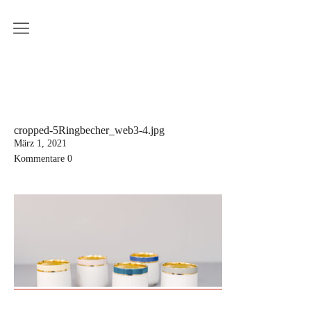
Produkte
Weissbrich Porzellan
Serie Ringbecher
Serie Sinnliche Berührung
cropped-5Ringbecher_web3-4.jpg
März 1, 2021
Serie Wiener Melange
Kommentare
0
Dekoration
Küchenserie
Workshops
Aktuelle Kurstermine
Erwachsenenkurs