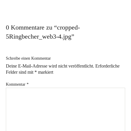
Workshop für den besonderen Anlass
Ausstellungen
0 Kommentare zu “
cropped-
Ausstellungs- und Markttermine 2026
5Ringbecher_web3-4.jpg
”
Vergangene Ausstellungen
Aktuelles
Schreibe einen Kommentar
Im Atelier
Deine E-Mail-Adresse wird nicht veröffentlicht.
Erforderliche
Felder sind mit
*
markiert
Sabine Weissbrich
Kommentar
*
Wollen Sie sehen, wie
Porzellan hergestellt wird?
Aperol Spritz in Weissbrich Porzellan