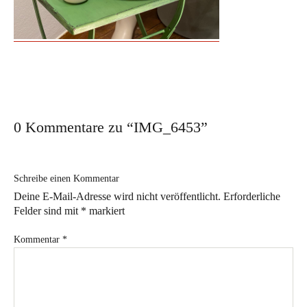
Workshop für den besonderen Anlass
Ausstellungen
Ausstellungs- und Markttermine 2026
Vergangene Ausstellungen
Aktuelles
0 Kommentare zu “
IMG_6453
”
Im Atelier
Schreibe einen Kommentar
Sabine Weissbrich
Deine E-Mail-Adresse wird nicht veröffentlicht.
Erforderliche
Felder sind mit
*
markiert
Wollen Sie sehen, wie
Porzellan hergestellt wird?
Kommentar
*
Aperol Spritz in Weissbrich Porzellan