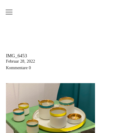
Produkte
Weissbrich Porzellan
Serie Ringbecher
Serie Sinnliche Berührung
IMG_6453
Februar 28, 2022
Serie Wiener Melange
Kommentare
0
Dekoration
Küchenserie
Workshops
Aktuelle Kurstermine
Erwachsenenkurs