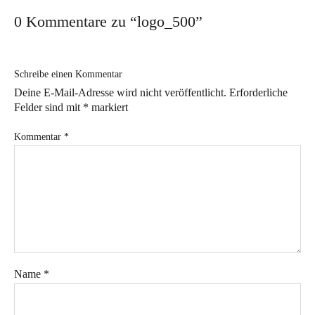
Workshop für den besonderen Anlass
0 Kommentare zu “
logo_500
”
Ausstellungen
Ausstellungs- und Markttermine 2026
Schreibe einen Kommentar
Deine E-Mail-Adresse wird nicht veröffentlicht.
Erforderliche
Vergangene Ausstellungen
Felder sind mit
*
markiert
Aktuelles
Kommentar
*
Im Atelier
Sabine Weissbrich
Wollen Sie sehen, wie
Porzellan hergestellt wird?
Aperol Spritz in Weissbrich Porzellan
Name
*