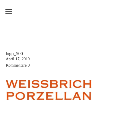
Produkte
Weissbrich Porzellan
Serie Ringbecher
Serie Sinnliche Berührung
logo_500
April 17, 2019
Serie Wiener Melange
Kommentare
0
Dekoration
Küchenserie
Workshops
Aktuelle Kurstermine
Erwachsenenkurs