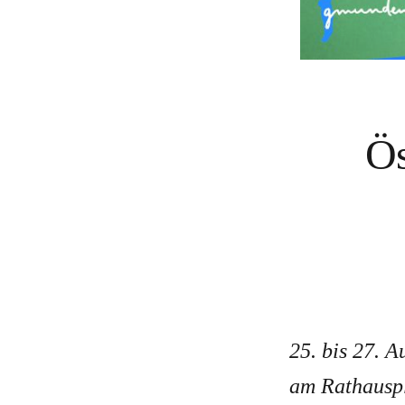
Ös
25. bis 27. A
am Rathauspl