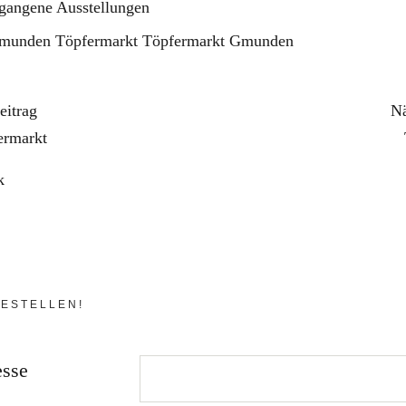
gangene Ausstellungen
munden
Töpfermarkt
Töpfermarkt Gmunden
eitrag
Nä
ermarkt
k
ESTELLEN!
esse