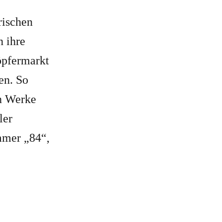
rischen
n ihre
öpfermarkt
en. So
n Werke
ler
mmer „84“,