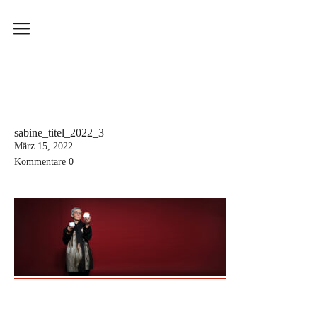
Produkte
Weissbrich Porzellan
Serie Ringbecher
Serie Sinnliche Berührung
sabine_titel_2022_3
März 15, 2022
Serie Wiener Melange
Kommentare
0
Dekoration
Küchenserie
Workshops
Aktuelle Kurstermine
Erwachsenenkurs