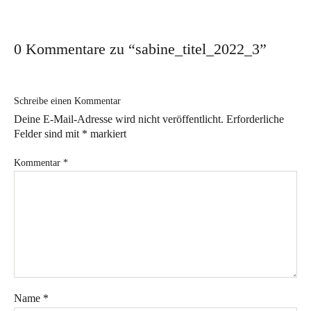
Workshop für den besonderen Anlass
Ausstellungen
0 Kommentare zu “
sabine_titel_2022_3
”
Ausstellungs- und Markttermine 2026
Vergangene Ausstellungen
Schreibe einen Kommentar
Aktuelles
Deine E-Mail-Adresse wird nicht veröffentlicht.
Erforderliche
Felder sind mit
*
markiert
Im Atelier
Kommentar
*
Sabine Weissbrich
Wollen Sie sehen, wie
Porzellan hergestellt wird?
Aperol Spritz in Weissbrich Porzellan
Name
*