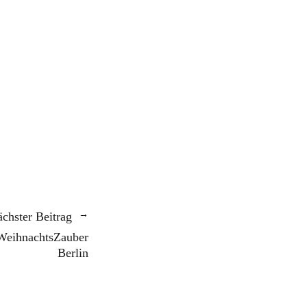
chster Beitrag
WeihnachtsZauber
Berlin