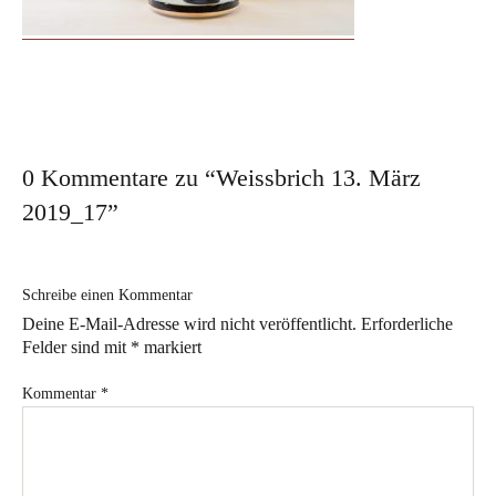
Workshop für den besonderen Anlass
Ausstellungen
Ausstellungs- und Markttermine 2026
Vergangene Ausstellungen
0 Kommentare zu “
Weissbrich 13. März
Aktuelles
2019_17
”
Im Atelier
Schreibe einen Kommentar
Sabine Weissbrich
Deine E-Mail-Adresse wird nicht veröffentlicht.
Erforderliche
Wollen Sie sehen, wie
Felder sind mit
*
markiert
Porzellan hergestellt wird?
Kommentar
*
Aperol Spritz in Weissbrich Porzellan