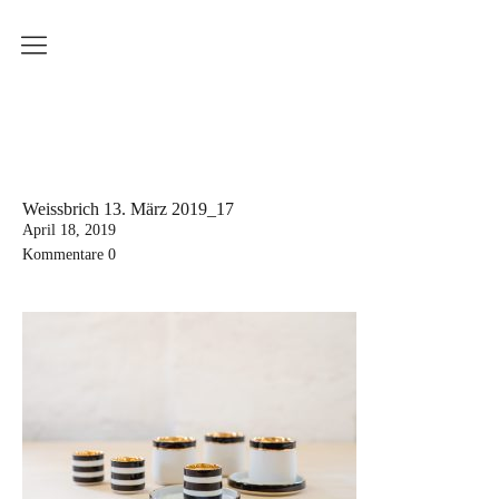
Produkte
Weissbrich Porzellan
Serie Ringbecher
Serie Sinnliche Berührung
Weissbrich 13. März 2019_17
April 18, 2019
Serie Wiener Melange
Kommentare
0
Dekoration
Küchenserie
Workshops
Aktuelle Kurstermine
Erwachsenenkurs