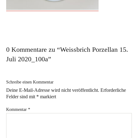
Workshop für den besonderen Anlass
Ausstellungen
Ausstellungs- und Markttermine 2026
Vergangene Ausstellungen
0 Kommentare zu “
Weissbrich Porzellan 15.
Aktuelles
Juli 2020_100a
”
Im Atelier
Schreibe einen Kommentar
Sabine Weissbrich
Deine E-Mail-Adresse wird nicht veröffentlicht.
Erforderliche
Wollen Sie sehen, wie
Felder sind mit
*
markiert
Porzellan hergestellt wird?
Kommentar
*
Aperol Spritz in Weissbrich Porzellan