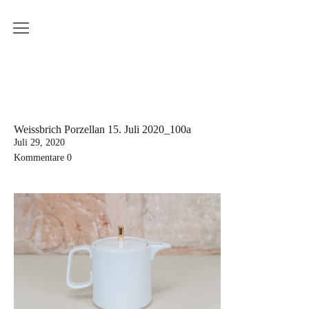
Produkte
Weissbrich Porzellan
Serie Ringbecher
Serie Sinnliche Berührung
Weissbrich Porzellan 15. Juli 2020_100a
Juli 29, 2020
Serie Wiener Melange
Kommentare
0
Dekoration
Küchenserie
Workshops
Aktuelle Kurstermine
Erwachsenenkurs