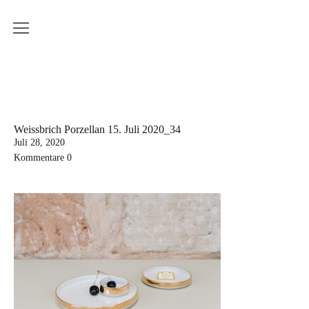
Produkte
Weissbrich Porzellan
Serie Ringbecher
Serie Sinnliche Berührung
Weissbrich Porzellan 15. Juli 2020_34
Juli 28, 2020
Serie Wiener Melange
Kommentare
0
Dekoration
Küchenserie
Workshops
Aktuelle Kurstermine
Erwachsenenkurs