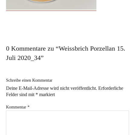
Workshop für den besonderen Anlass
Ausstellungen
Ausstellungs- und Markttermine 2026
Vergangene Ausstellungen
0 Kommentare zu “
Weissbrich Porzellan 15.
Aktuelles
Juli 2020_34
”
Im Atelier
Schreibe einen Kommentar
Sabine Weissbrich
Deine E-Mail-Adresse wird nicht veröffentlicht.
Erforderliche
Wollen Sie sehen, wie
Felder sind mit
*
markiert
Porzellan hergestellt wird?
Kommentar
*
Aperol Spritz in Weissbrich Porzellan