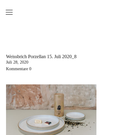
Produkte
Weissbrich Porzellan
Serie Ringbecher
Serie Sinnliche Berührung
Weissbrich Porzellan 15. Juli 2020_8
Juli 28, 2020
Serie Wiener Melange
Kommentare
0
Dekoration
Küchenserie
Workshops
Aktuelle Kurstermine
Erwachsenenkurs