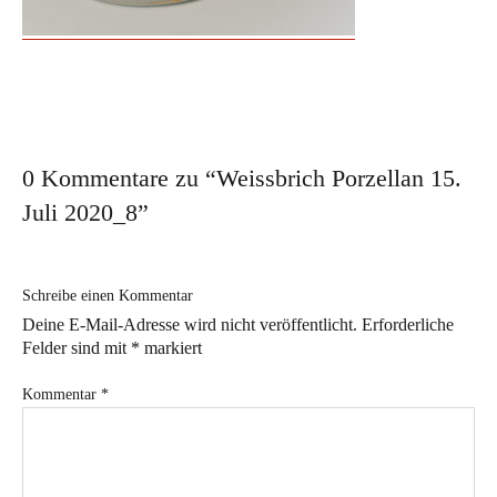
Workshop für den besonderen Anlass
Ausstellungen
Ausstellungs- und Markttermine 2026
Vergangene Ausstellungen
0 Kommentare zu “
Weissbrich Porzellan 15.
Aktuelles
Juli 2020_8
”
Im Atelier
Schreibe einen Kommentar
Sabine Weissbrich
Deine E-Mail-Adresse wird nicht veröffentlicht.
Erforderliche
Wollen Sie sehen, wie
Felder sind mit
*
markiert
Porzellan hergestellt wird?
Kommentar
*
Aperol Spritz in Weissbrich Porzellan