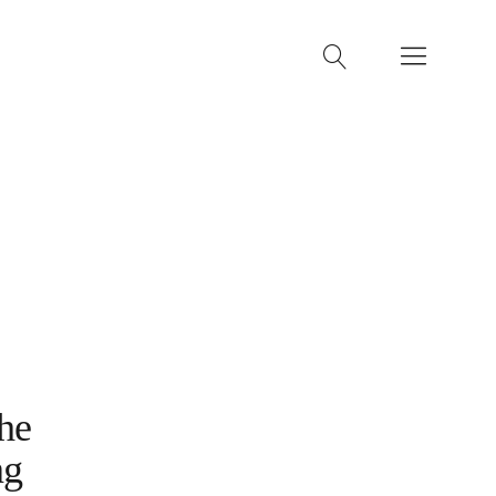
he
ng